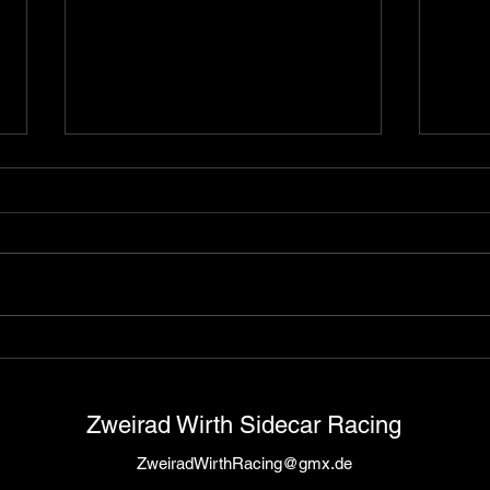
First Internationale Sidecar
Ecka
Trophy race on the GP track
in V
in Brno 2026
Zweirad Wirth Sidecar Racing
ZweiradWirthRacing@gmx.de