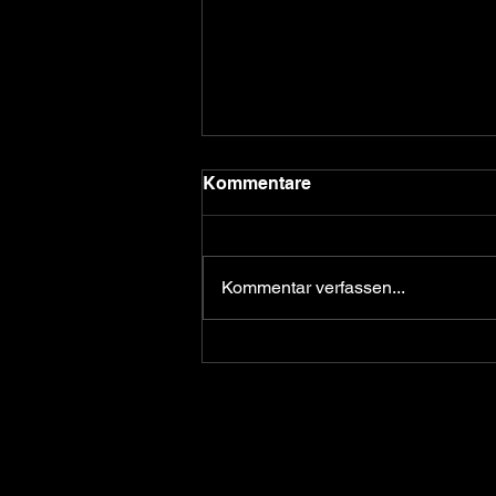
Kommentare
Kommentar verfassen...
Erfolgreiches
Rennwochenende für das
Zweirad Wirth Racing Team
bei der Internationalen
Sidecar Trophy in Most