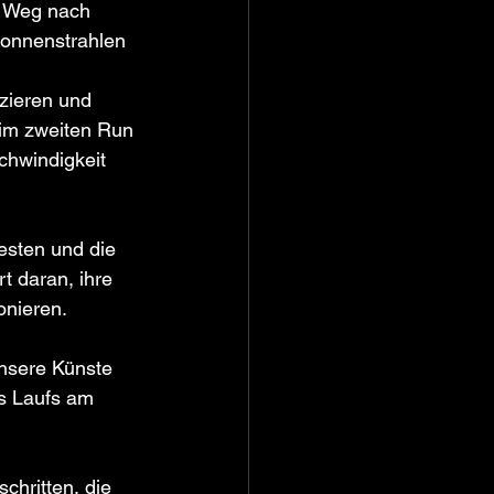
r Weg nach 
Sonnenstrahlen 
zieren und 
im zweiten Run 
chwindigkeit 
esten und die 
 daran, ihre 
onieren.
nsere Künste 
s Laufs am 
hritten, die 