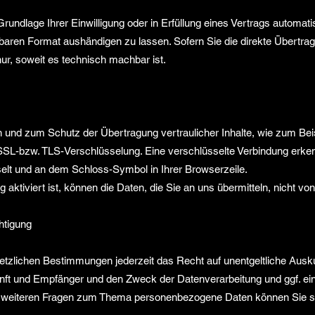
rundlage Ihrer Einwilligung oder in Erfüllung eines Vertrags automatis
baren Format aushändigen zu lassen. Sofern Sie die direkte Übertra
nur, soweit es technisch machbar ist.
n und zum Schutz der Übertragung vertraulicher Inhalte, wie zum Beis
 SSL-bzw. TLS-Verschlüsselung. Eine verschlüsselte Verbindung erke
chselt und an dem Schloss-Symbol in Ihrer Browserzeile.
ktiviert ist, können die Daten, die Sie an uns übermitteln, nicht vo
htigung
tzlichen Bestimmungen jederzeit das Recht auf unentgeltliche Ausku
t und Empfänger und den Zweck der Datenverarbeitung und ggf. ein 
u weiteren Fragen zum Thema personenbezogene Daten können Sie si